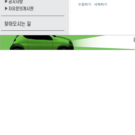
교
수정하기
삭제하기
사
이
트
보
험
비
교
사
이
트
보
험
비
교
암
보
험
비
교
사